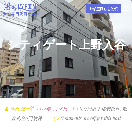
お部屋探しを依頼
女性専門賃貸サロン
シティゲート上野⼊⾕
窪田 鍵一
2022年4月28日
8万円以下格安物件
,
敷
金礼金0円物件
Comments are off for this post