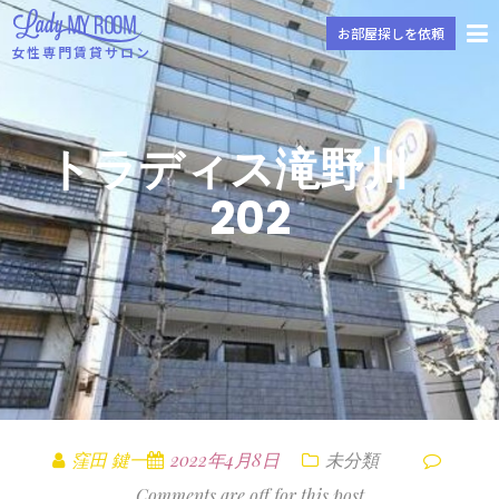
お部屋探しを依頼
女性専門賃貸サロン
トラディス滝野川
202
窪田 鍵一
2022年4月8日
未分類
Comments are off for this post